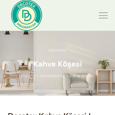
Hizmetler
Kahve Köşesi
Decotex
>
Hizmetlerimiz
>
Kahve Köşesi